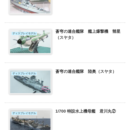
蒼穹の連合艦隊 艦上爆撃機 彗星
ディスプレイモデル
（スヤタ）
蒼穹の連合艦隊 陸奥（スヤタ）
ディスプレイモデル
1/700 特設水上機母艦 君川丸②
ディスプレイモデル