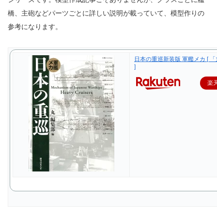
橋、主砲などパーツごとに詳しい説明が載っていて、模型作りの
参考になります。
日本の重巡新装版 軍艦メカ [ 
]
楽