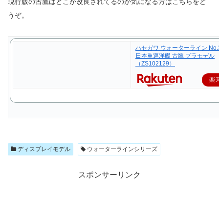
現行版の古鷹はどこが改良されてるのか気になる方はこちらをど
うぞ。
ハセガワ ウォーターライン No.34
日本重巡洋艦 古鷹 プラモデル
（ZS102129）
楽
ディスプレイモデル
ウォーターラインシリーズ
スポンサーリンク