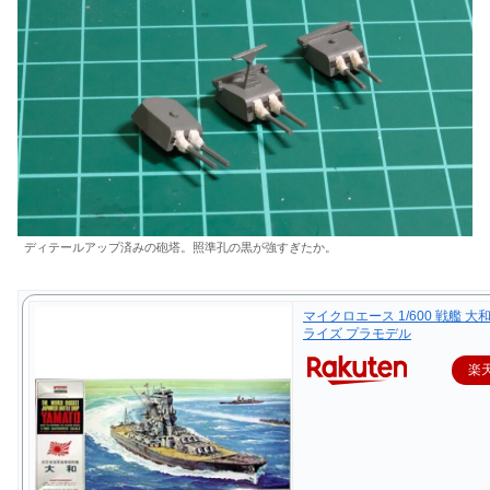
ディテールアップ済みの砲塔。照準孔の黒が強すぎたか。
マイクロエース 1/600 戦艦 大
ライズ プラモデル
楽