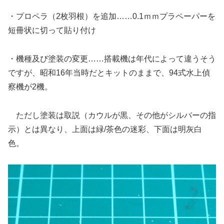
・プロペラ（2枚羽根）を追加……0.1ｍｍプラペーパーを
短冊状に切って貼り付け
・機種及び塗装の変更……搭載機は年代によって違うそう
ですが、昭和16年当時だとキットのままで、94式水上偵
察機が2機。
ただし塗装は取説（カウルが黒、その他がシルバーの指
示）とは異なり、上面は緑/茶色の迷彩、下面は明灰白
色。