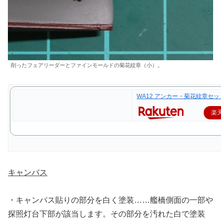
削ったフェアリーダーとファインモールドの菊花紋章（小）。
WA12 アンカー・菊花紋章セッ
楽
キャンバス
・キャンパス貼りの部分を白く塗装……艦橋側面の一部や
探照灯台下部が該当します。その部分を汚れた白で塗装