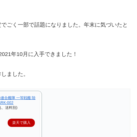
定でごく一部で話題になりました。年末に気づいたと
021年10月に入手できました！
作しました。
穹の連合艦隊 一等戦艦 陸
RK-002
込、送料別)
楽天で購入