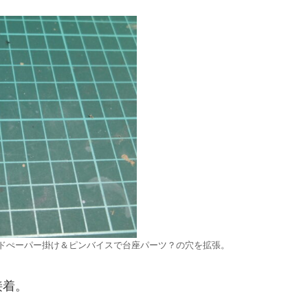
ドぺーパー掛け＆ピンバイスで台座パーツ？の穴を拡張。
接着。