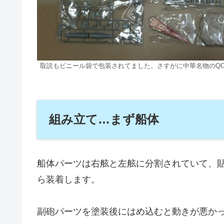
取説もビニール袋で包装されてました。さすがに中華名物のQ
組み立て…まず船体
船体パーツは右舷と左舷に分割されていて、
ら装着します。
副砲パーツを塗装後にはめ込むと動きが悪か