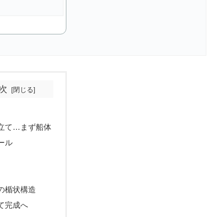
次
立て…まず船体
ール
の楯状構造
て完成へ