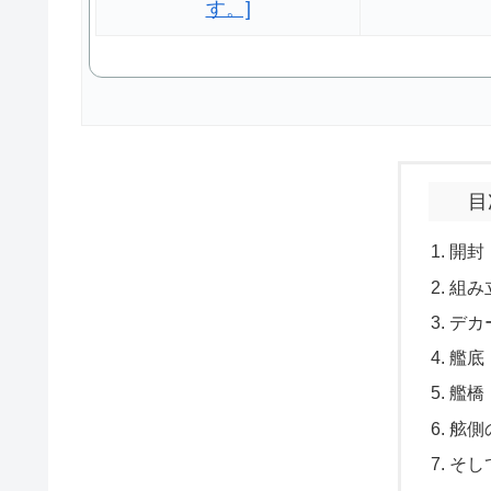
目
開封
組み
デカ
艦底
艦橋
舷側
そし