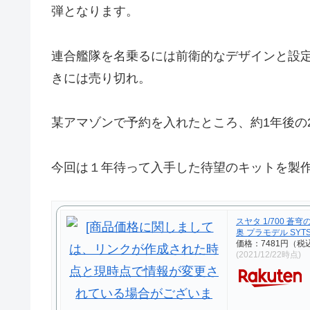
弾となります。
連合艦隊を名乗るには前衛的なデザインと設
きには売り切れ。
某アマゾンで予約を入れたところ、約1年後の2
今回は１年待って入手した待望のキットを製
スヤタ 1/700 蒼
奥 プラモデル SYTS
価格：7481円（税
(2021/12/22時点)