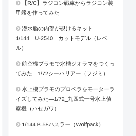
【R/C】ラジコン戦車からラジコン装
甲艦を作ってみた
潜水艦の内部が覗けるキット
1/144 U-2540 カットモデル（レベ
ル）
航空機プラモで水槽ジオラマをつくっ
てみた 1/72シーハリアー（フジミ）
水上機プラモのプロペラをモーターラ
イズしてみた―1/72_九四式一号水上偵
察機（ハセガワ）
1/144 B-58ハスラー（Wolfpack）