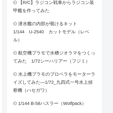
【R/C】ラジコン戦車からラジコン装
甲艦を作ってみた
潜水艦の内部が覗けるキット
1/144 U-2540 カットモデル（レベ
ル）
航空機プラモで水槽ジオラマをつくっ
てみた 1/72シーハリアー（フジミ）
水上機プラモのプロペラをモーターラ
イズしてみた―1/72_九四式一号水上偵
察機（ハセガワ）
1/144 B-58ハスラー（Wolfpack）