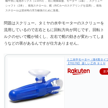
艦中央に電池ボックス（1.5V×3）、右に制御基盤、モーター（2基）、スクリュー
シャフト（2本）、発泡スチロール、舵（R/Cカーのステアリングを流用）。発泡
スチロールは浸水時の浮力確保のために装着。
問題はスクリュー。タミヤの水中モーターのスクリューを
流用しているので左右ともに回転方向が同じです。回転ト
ルクのせいで艦が傾くし、左右で舵の効きが変わってしま
うなどの害があるんですが仕方ありません。
ミニ水中モーター（単4形タイ
【70178】 楽しい工作 タミヤ
楽