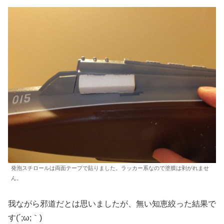
発泡スチロールは両面テープで貼りました。ラッカー系なので塗膜は剥がれませ
ん。
我ながら邪道だとは思いましたが、無い知恵絞った結果で
す(´;ω;｀)