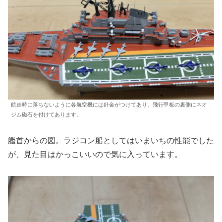
レ
ー
に
塗
れ
ば
よ
か
っ
航走時に落ちないように各航空機には針金がつけてあり、飛行甲板の裏側にネオ
た
ジム磁石を付けてあります。
。
艦首からの図。ラジコン船としてはいまいちの性能でした
が、見た目はかっこいいので気に入っています。