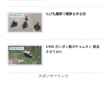
ちび丸艦隊で艦隊を作る④
R/C化モデル
1/400 ポンポン船ポチョムキン 航走
R/C化モデル
させてみた
スポンサーリンク