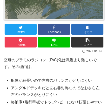
Twitter
Facebook
はてブ
Pocket
LINE
コピー
2021.04.14
空母のプラモのラジコン（R/C)化は戦艦より難しいで
す。その理由は、
船体が細長いので左右のバランスがとりにくい
アングルドデッキだと左右非対称なのでなおさら左
右のバランスがとりにくい
格納庫+飛行甲板でトップヘビーになり転覆しやすい