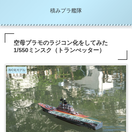
積みプラ艦隊
空母プラモのラジコン化をしてみた
1/550ミンスク（トランぺッター）
R/C化モデル