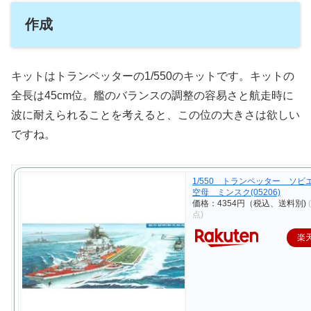
作成
キットはトランペッターの1/550のキットです。キットの
全長は45cm位。艦のバランスの調整の容易さと航走時に
波に耐えられることを考えると、この位の大きさは欲しい
ですね。
1/550 トランペッター ソ
空母 ミンスク(05206)
価格：4354円（税込、送料別)
点)
楽