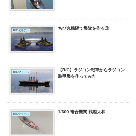
ちび丸艦隊で艦隊を作る③
R/C化モデル
【R/C】ラジコン戦車からラジコン
R/C化モデル
装甲艦を作ってみた
1/600 複合機関 戦艦大和
R/C化モデル