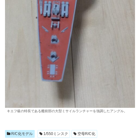
キエフ級の特長である艦前部の大型ミサイルランチャーを強調したアングル。
R/C化モデル
1/550ミンスク
空母R/C化