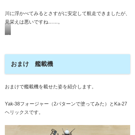
川に浮かべてみるとさすがに安定して航走できましたが、
見栄えは悪いですね……。
い
っ
そ
の
おまけ 艦載機
こ
と
発
泡
おまけで艦載機を載せた姿を紹介します。
ス
チ
Yak-38フォージャー（2パターンで塗ってみた）とKa-27
ロ
ヘリックスです。
ー
ル
も
グ