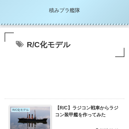
積みプラ艦隊
R/C化モデル
【R/C】ラジコン戦車からラジ
R/C化モデル
コン装甲艦を作ってみた